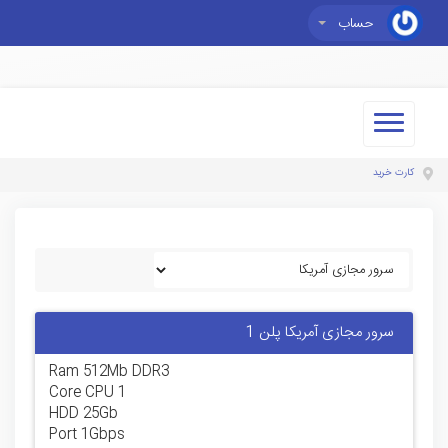
حساب
کارت خرید
سرور مجازی آمریکا پلن 1
Ram 512Mb DDR3
1 Core CPU
HDD 25Gb
Port 1Gbps